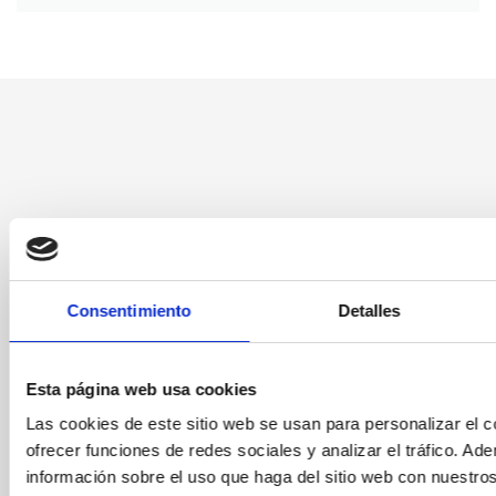
Consentimiento
Detalles
¿Cómo podemos ayudarte?
Esta página web usa cookies
Ponte en contacto con nosotras para resolver
Las cookies de este sitio web se usan para personalizar el c
cualquier duda o comentarnos lo que quieras de
ofrecer funciones de redes sociales y analizar el tráfico. 
nuestros servicios
información sobre el uso que haga del sitio web con nuestro