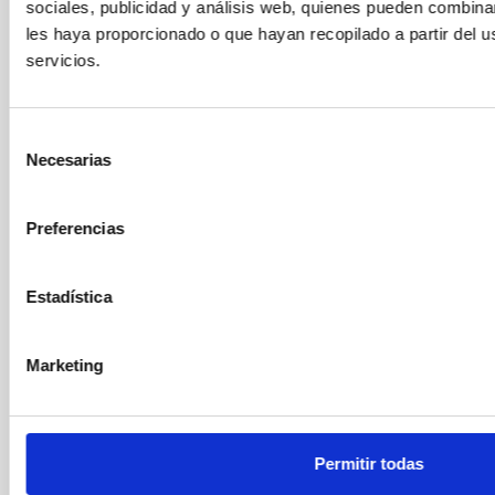
sociales, publicidad y análisis web, quienes pueden combina
Magdalena: 665 32 18 73
les haya proporcionado o que hayan recopilado a partir del 
Email: info@babysalus.es
servicios.
Selección
Necesarias
de
consentimiento
Preferencias
Estadística
Marketing
Acepto los
términos y condiciones
Permitir todas