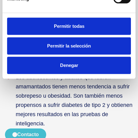
preservarla:
La leche materna contiene anticuerpos que
ayudan a proteger a los lactantes de
Permitir todas
enfermedades.
Permitir la selección
En las madres, reduce el riesgo de cáncer de
mama y de ovario, diabetes de tipo 2 y
depresión postparto.
Denegar
Los adolescentes y adultos que fueron
amamantados tienen menos tendencia a sufrir
sobrepeso u obesidad. Son también menos
propensos a sufrir diabetes de tipo 2 y obtienen
mejores resultados en las pruebas de
inteligencia.
Contacto