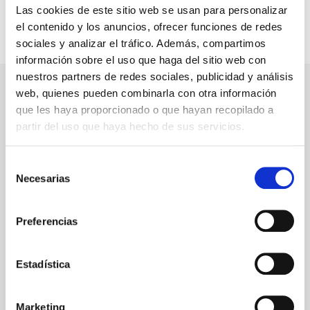
Las cookies de este sitio web se usan para personalizar
el contenido y los anuncios, ofrecer funciones de redes
sociales y analizar el tráfico. Además, compartimos
información sobre el uso que haga del sitio web con
nuestros partners de redes sociales, publicidad y análisis
web, quienes pueden combinarla con otra información
que les haya proporcionado o que hayan recopilado a
Lactancia materna y la OMS
partir del uso que haya hecho de sus servicios.
Las sociedades modernas suponen una
realidad complicada para la lactancia materna por el
Selección
Necesarias
poco apoyo que encuentran las madres y la difícil
de
consentimiento
inserción de una actividad tan comprometida en un
mundo de trabajos absorbentes, prisas,
Preferencias
desplazamientos y un sin fin de preocupaciones.
Te mostramos un extracto de
datos de la OMS
Estadística
sobre lactancia materna
que hablan por sí solos
acerca de su importancia y la necesidad de
Marketing