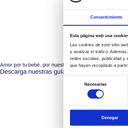
C
Consentimiento
¿Qu
Esta página web usa cookie
Las cookies de este sitio we
y analizar el tráfico. Ademá
redes sociales, publicidad y
*Para servi
Amor por tu bebé, por nuestra profesión
que hayan recopilado a parti
Descarga nuestras guías
Selección
Necesarias
de
consentimiento
Denegar