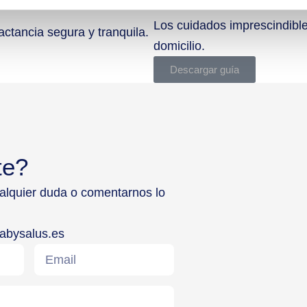
Guía de cuidados bási
Los cuidados imprescindible
ctancia segura y tranquila.
domicilio.
Descargar guía
te?
ualquier duda o comentarnos lo
abysalus.es