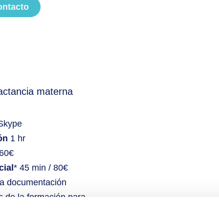
ontacto
lactancia materna
Skype
ón
1 hr
60€
cial
* 45 min / 80€
ía documentación
 de la formación para
 dudas