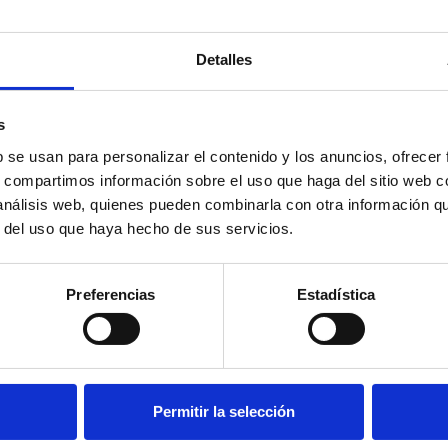
ontacto
Detalles
ieres saber que talleres presenciales imparti
s
b se usan para personalizar el contenido y los anuncios, ofrecer
Talleres
s, compartimos información sobre el uso que haga del sitio web 
 análisis web, quienes pueden combinarla con otra información q
cios fuera del anillo de la M-30 se aplica suplemento por transporte. Consulta
r del uso que haya hecho de sus servicios.
Preferencias
Estadística
Permitir la selección