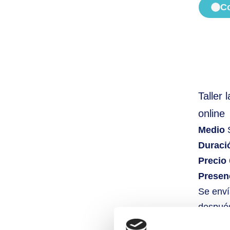
C
Taller 
online
Medio
Duraci
Precio
Presen
Se env
después
aclarar