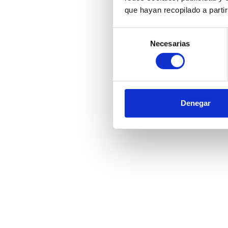
que hayan recopilado a parti
Selección
Necesarias
de
consentimiento
Denegar