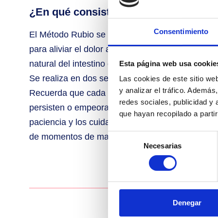
¿En qué consiste el método Rubio?
Consentimiento
El Método Rubio se centra en realizar masajes 
para aliviar el dolor asociado con los cólicos. E
natural del intestino grueso, y ayudan a mover lo
Esta página web usa cookie
Se realiza en dos sesiones separadas entre sí p
Las cookies de este sitio we
y analizar el tráfico. Ademá
Recuerda que cada bebé es único y puede respond
redes sociales, publicidad y
persisten o empeoran, es recomendable consultar
que hayan recopilado a parti
paciencia y los cuidados adecuados, esta etapa 
de momentos de mayor calma y bienestar.
Selección
Necesarias
de
consentimiento
Denegar