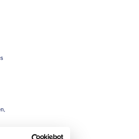
os
en,