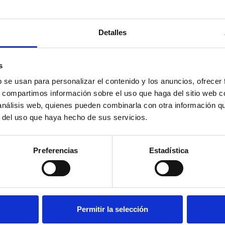
Detalles
en el abdomen del bebé de una manera suave y específi
stos masajes se hacen en sentido horario, siguiendo la ru
s gases y las heces a través del sistema digestivo.
s
or 2-3 días de unos 45 minutos cada sesión.
b se usan para personalizar el contenido y los anuncios, ofrecer
s, compartimos información sobre el uso que haga del sitio web 
er de manera diferente a los tratamientos. Si los cóli
 análisis web, quienes pueden combinarla con otra información q
 al pediatra para descartar otras posibles causas. Con
r del uso que haya hecho de sus servicios.
pasará y tanto el bebé como los padres podrán disfrutar
Preferencias
Estadística
Permitir la selección