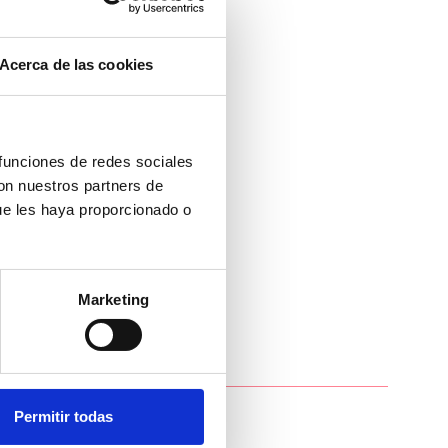
Acerca de las cookies
ca
ta
 funciones de redes sociales
con nuestros partners de
cos
ue les haya proporcionado o
Marketing
Permitir todas