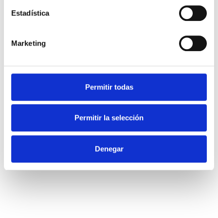
¿Cómo podemos ayudarte?
Estadística
Contáctanos
Marketing
Permitir todas
Otras noticias de interés
Permitir la selección
Denegar