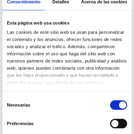
Consentimiento
Detalles
Acerca de las cookies
menos conocido» entre la población.
Esta página web usa cookies
Comparte este post
Las cookies de este sitio web se usan para personalizar
Últimas noticias de interés
el contenido y los anuncios, ofrecer funciones de redes
sociales y analizar el tráfico. Además, compartimos
Precauciones para usar el aire acondicionado
información sobre el uso que haga del sitio web con
nuestros partners de redes sociales, publicidad y análisis
de noche con bebés
web, quienes pueden combinarla con otra información
que les haya proporcionado o que hayan recopilado a
partir del uso que haya hecho de sus servicios.
¿Cómo cuidar la piel del bebé?
Selección
Necesarias
de
¿Cómo actuar ante las picaduras de insectos
consentimiento
en bebés?
Preferencias