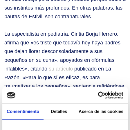
sus instintos más profundos. En otras palabras, las
pautas de Estivill son contranaturales.
La especialista en pediatría, Cintia Borja Herrero,
afirma que «es triste que todavía hoy haya padres
que dejan llorar desconsoladamente a sus
pequeños en su cuna», apoyados en «fórmulas
infalibles», citando
su artículo
publicado en La
Razón. «Para lo que sí es eficaz, es para
traumatizar a los pequeños», sentencia refiriéndose
a la terapia de Eduard Estivill.
Consentimiento
Detalles
Acerca de las cookies
Comparte este post
Últimas noticias de interés