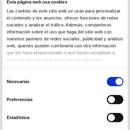
Esta página web usa cookies
Precauciones para usar el aire acondicionado
Las cookies de este sitio web se usan para personalizar
el contenido y los anuncios, ofrecer funciones de redes
de noche con bebés
sociales y analizar el tráfico. Además, compartimos
información sobre el uso que haga del sitio web con
nuestros partners de redes sociales, publicidad y análisis
¿Cómo cuidar la piel del bebé?
web, quienes pueden combinarla con otra información
que les haya proporcionado o que hayan recopilado a
partir del uso que haya hecho de sus servicios.
Claves para prevenir la muerte súbita del
Selección
lactante
Necesarias
de
consentimiento
¿Cómo podemos ayudarte?
Preferencias
Contáctanos
Estadística