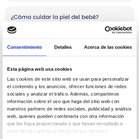
¿Cómo cuidar la piel del bebé?
Claves para prevenir la muerte súbita del
Consentimiento
Detalles
Acerca de las cookies
lactante
Esta página web usa cookies
¿Cómo podemos ayudarte?
Las cookies de este sitio web se usan para personalizar
Contáctanos
el contenido y los anuncios, ofrecer funciones de redes
sociales y analizar el tráfico. Además, compartimos
información sobre el uso que haga del sitio web con
nuestros partners de redes sociales, publicidad y análisis
web, quienes pueden combinarla con otra información
que les haya proporcionado o que hayan recopilado a
Otras noticias de interés
partir del uso que haya hecho de sus servicios.