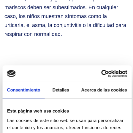
mariscos deben ser subestimados. En cualquier
caso, los niños muestran síntomas como la
urticaria, el asma, la conjuntivitis o la dificultad para
respirar con normalidad.
Bibliografía
Antonio Martorell-Aragonés, Elena Alonso-
Consentimiento
Detalles
Acerca de las cookies
Lebrero. Alergia alimentaria. Elsevier.es:
https://www.elsevier.es/es-revista-anales-
pediatria-continuada-51-articulo-alergia-
Esta página web usa cookies
alimentaria-S1696281808748455
Las cookies de este sitio web se usan para personalizar
Marta Barranquero Gómez, 2024. Intolerancias
el contenido y los anuncios, ofrecer funciones de redes