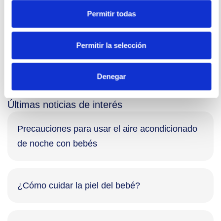
El aumento del 2% de las alergias alimentarias
Permitir todas
infantiles… Cun.es:
https://www.cun.es/actualidad/noticias/aumento-
Permitir la selección
alergias-infantiles-requiere-formacion-padres-
concienciacion-social
Denegar
Comparte este post
Últimas noticias de interés
Precauciones para usar el aire acondicionado
de noche con bebés
¿Cómo cuidar la piel del bebé?