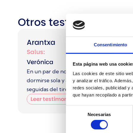
Otros testimonios de 
Arantxa
Consentimiento
Salus:
Tipo de Servicio:
Verónica
Sueño
Esta página web usa cookie
En un par de noches aprendió a
Las cookies de este sitio we
dormirse sola y ahora duerme 11 horas
y analizar el tráfico. Ademá
redes sociales, publicidad y
seguidas del tirón
que hayan recopilado a parti
Leer testimonio
Selección
Necesarias
de
consentimiento