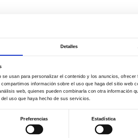
nuestros clientes
Cristina Gainza
Detalles
Salus:
Carmen
Tipo de
Cervilla
Servicio:
Salus
s
Carmen nos dio tranquilidad y
b se usan para personalizar el contenido y los anuncios, ofrecer
confianza desde el primer día. Sin
s, compartimos información sobre el uso que haga del sitio web 
 análisis web, quienes pueden combinarla con otra información q
duda, volveríamos a contar con
r del uso que haya hecho de sus servicios.
Babysalus
Leer testimonio
Preferencias
Estadística