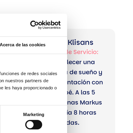
Astrid Klisans
Acerca de las cookies
S
Tipo de Servicio:
a
Establecer una
l
rutina de sueño y
 funciones de redes sociales
con nuestros partners de
u
alimentación con
ue les haya proporcionado o
s:
el bebé. A las 5
M
semanas Markus
a
dormía 8 horas
Marketing
rí
seguidas.
a