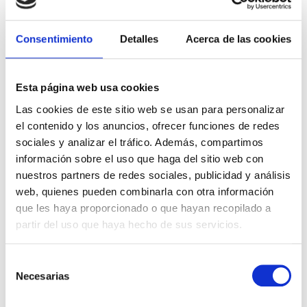
restante tendrán
problemas leves, pero que
Consentimiento
Detalles
Acerca de las cookies
pueden dificultar los procesos de aprendizaje
.
Por lo tanto, cuanto más prematuro sea el bebé,
Esta página web usa cookies
mayores serán las dificultades en su desarrollo
Las cookies de este sitio web se usan para personalizar
cognitivo; es importante destacar que las más
el contenido y los anuncios, ofrecer funciones de redes
sociales y analizar el tráfico. Además, compartimos
graves sí que se hacen evidentes durante el primer
información sobre el uso que haga del sitio web con
año de vida, sin embargo, las menos graves son las
nuestros partners de redes sociales, publicidad y análisis
que pasan desapercibidas hasta el comienzo de la
web, quienes pueden combinarla con otra información
etapa escolar. Por lo tanto, un seguimiento y
que les haya proporcionado o que hayan recopilado a
partir del uso que haya hecho de sus servicios.
atención tempranas ayudarán de forma notable en
el desarrollo de un niño con secuelas por
Selección
prematuridad.
Necesarias
de
consentimiento